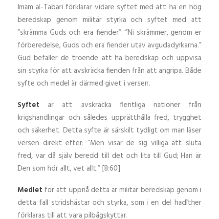
Imam al-Tabari förklarar vidare syftet med att ha en hög
beredskap genom militär styrka och syftet med att
”skrämma Guds och era fiender”: ”Ni skrämmer, genom er
förberedelse, Guds och era fiender utav avgudadyrkarna.”
Gud befaller de troende att ha beredskap och uppvisa
sin styrka för att avskräcka fienden från att angripa. Både
syfte och medel är därmed givet i versen.
Syftet
är att avskräcka fientliga nationer från
krigshandlingar och således upprätthålla fred, trygghet
och säkerhet. Detta syfte är särskilt tydligt om man läser
versen direkt efter: ”Men visar de sig villiga att sluta
fred, var då själv beredd till det och lita till Gud; Han är
Den som hör allt, vet allt.” [8:60]
Medlet
för att uppnå detta är militär beredskap genom i
detta fall stridshästar och styrka, som i en del hadîther
förklaras till att vara pilbågskyttar.