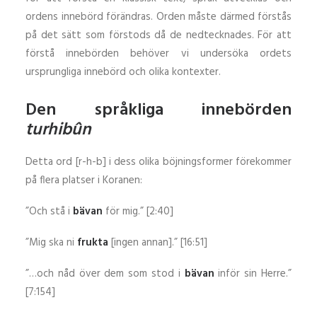
ordens innebörd förändras. Orden måste därmed förstås
på det sätt som förstods då de nedtecknades. För att
förstå innebörden behöver vi undersöka ordets
ursprungliga innebörd och olika kontexter.
Den språkliga innebörden
turhibûn
Detta ord [r-h-b] i dess olika böjningsformer förekommer
på flera platser i Koranen:
”Och stå i
bävan
för mig.” [2:40]
”Mig ska ni
frukta
[ingen annan].” [16:51]
”…och nåd över dem som stod i
bävan
inför sin Herre.”
[7:154]