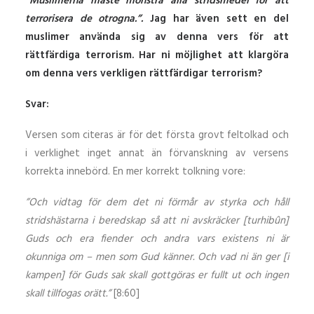
”Muslimerna måste mönstra alla stridsmedel för att
terrorisera de otrogna.”.
Jag har även sett en del
muslimer använda sig av denna vers för att
rättfärdiga terrorism. Har ni möjlighet att klargöra
om denna vers verkligen rättfärdigar terrorism?
Svar:
Versen som citeras är för det första grovt feltolkad och
i verklighet inget annat än förvanskning av versens
korrekta innebörd. En mer korrekt tolkning vore:
”Och vidtag för dem det ni förmår av styrka och håll
stridshästarna i beredskap så att ni avskräcker [turhibûn]
Guds och era fiender och andra vars existens ni är
okunniga om – men som Gud känner. Och vad ni än ger [i
kampen] för Guds sak skall gottgöras er fullt ut och ingen
skall tillfogas orätt.”
[8:60]