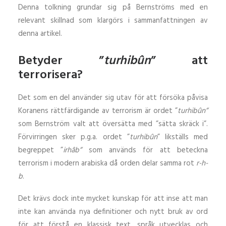
Denna tolkning grundar sig på Bernströms med en
relevant skillnad som klargörs i sammanfattningen av
denna artikel.
Betyder ”
turhibûn
” att
terrorisera?
Det som en del använder sig utav för att försöka påvisa
Koranens rättfärdigande av terrorism är ordet ”
turhibûn”
som Bernström valt att översätta med ”sätta skräck i”.
Förvirringen sker p.g.a. ordet ”
turhibûn
” likställs med
begreppet ”
irhâb”
som används för att beteckna
terrorism i modern arabiska då orden delar samma rot
r-h-
b
.
Det krävs dock inte mycket kunskap för att inse att man
inte kan använda nya definitioner och nytt bruk av ord
för att förstå en klassisk text, språk utvecklas och