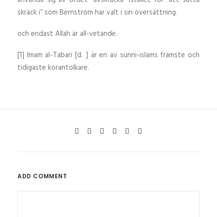
använda sig av ordet ”avskräcka” istället för ”att sätta
skräck i” som Bernström har valt i sin översättning.
och endast Allah är all-vetande.
[1] Imam al-Tabari [d. ] är en av sunni-islams främste och
tidigaste korantolkare.
ADD COMMENT