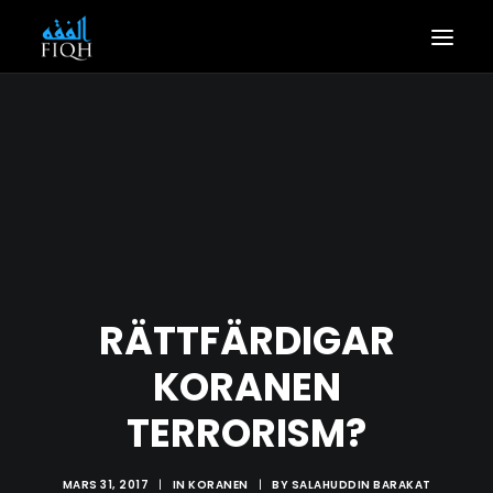
HEM
ARTIKLAR
BOKTIPS
OM OSS
KONTAKTA OSS
RÄTTFÄRDIGAR
KORANEN
TERRORISM?
MARS 31, 2017
|
IN
KORANEN
|
BY
SALAHUDDIN BARAKAT