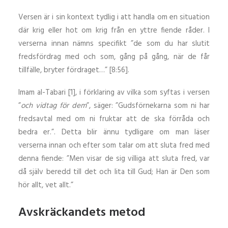
Versen är i sin kontext tydlig i att handla om en situation
där krig eller hot om krig från en yttre fiende råder. I
verserna innan nämns specifikt ”de som du har slutit
fredsfördrag med och som, gång på gång, när de får
tillfälle, bryter fördraget…” [8:56].
Imam al-Tabari [1], i förklaring av vilka som syftas i versen
”
och vidtag för dem
”, säger: ”Gudsförnekarna som ni har
fredsavtal med om ni fruktar att de ska förråda och
bedra er.”. Detta blir ännu tydligare om man läser
verserna innan och efter som talar om att sluta fred med
denna fiende: ”Men visar de sig villiga att sluta fred, var
då själv beredd till det och lita till Gud; Han är Den som
hör allt, vet allt.”
Avskräckandets metod