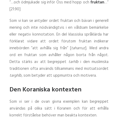
”…och ödmjukade sig inför Oss med hopp och
fruktan
…”
[21:90]
Som vi kan se antyder ordet fruktan och bävan i generell
mening och inte nödvändigtvis i en våldsam bemärkelse
eller negativ konnotation. En del klassiska språklärda har
förklarat vidare att ordet förutom fruktan indikerar
innebörden ”att avhålla sig från” [
taharruz
]. Med andra
ord en fruktan som avhåller någon borta från något.
Detta stärks av att begreppet
tarhîb
i den muslimska
traditionen ofta används tillsammans med motsatsordet
targhîb,
som betyder att uppmuntra och motivera.
Den Koraniska kontexten
Som vi ser i de ovan givna exemplen kan begreppet
användas på olika sätt i Koranen och för att erhålla
korrekt förståelse behöver man beakta kontexten.