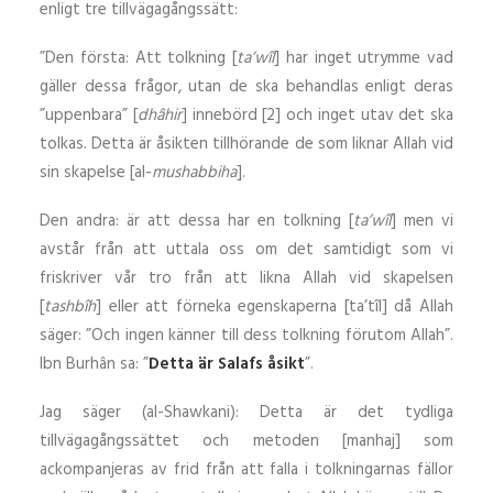
enligt tre tillvägagångssätt:
”Den första: Att tolkning [
ta’wîl
] har inget utrymme vad
gäller dessa frågor, utan de ska behandlas enligt deras
”uppenbara” [
dhâhir
] innebörd [2] och inget utav det ska
tolkas. Detta är åsikten tillhörande de som liknar Allah vid
sin skapelse [al-
mushabbiha
].
Den andra: är att dessa har en tolkning [
ta’wîl
] men vi
avstår från att uttala oss om det samtidigt som vi
friskriver vår tro från att likna Allah vid skapelsen
[
tashbîh
] eller att förneka egenskaperna [ta’tîl] då Allah
säger: ”Och ingen känner till dess tolkning förutom Allah”.
Ibn Burhân sa: ”
Detta är Salafs åsikt
”.
Jag säger (al-Shawkani): Detta är det tydliga
tillvägagångssättet och metoden [manhaj] som
ackompanjeras av frid från att falla i tolkningarnas fällor