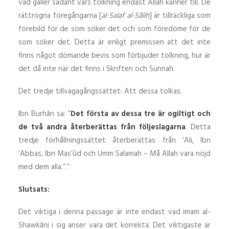
vad gäller sådant vars tolkning endast Allah känner till. De
rättrogna föregångarna [
al-Salaf al-Sâlih
] är tillräckliga som
förebild för de som söker det och som föredöme för de
som söker det. Detta är enligt premissen att det inte
finns något dömande bevis som förbjuder tolkning, hur är
det då inte när det finns i Skriften och Sunnah.
Det tredje tillvägagångssättet: Att dessa tolkas.
Ibn Burhân sa: ”
Det första av dessa tre är ogiltigt och
de två andra återberättas från följeslagarna
. Detta
tredje förhållningssättet återberättas från ’Ali, Ibn
’Abbas, Ibn Mas’ûd och Umm Salamah – Må Allah vara nöjd
med dem alla.”.”
Slutsats:
Det viktiga i denna passage är inte endast vad imam al-
Shawkâni i sig anser vara det korrekta. Det viktigaste är