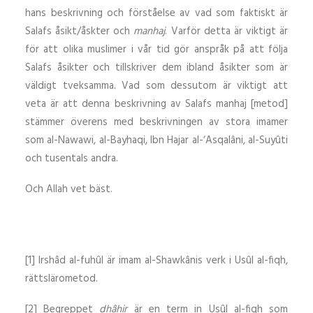
hans beskrivning och förståelse av vad som faktiskt är
Salafs åsikt/åskter och
manhaj
. Varför detta är viktigt är
för att olika muslimer i vår tid gör anspråk på att följa
Salafs åsikter och tillskriver dem ibland åsikter som är
väldigt tveksamma. Vad som dessutom är viktigt att
veta är att denna beskrivning av Salafs manhaj [metod]
stämmer överens med beskrivningen av stora imamer
som al-Nawawi, al-Bayhaqi, Ibn Hajar al-‘Asqalâni, al-Suyûti
och tusentals andra.
Och Allah vet bäst.
[1] Irshâd al-fuhûl är imam al-Shawkânis verk i Usûl al-fiqh,
rättslärometod.
[2] Begreppet
dhâhir
är en term in Usûl al-fiqh som