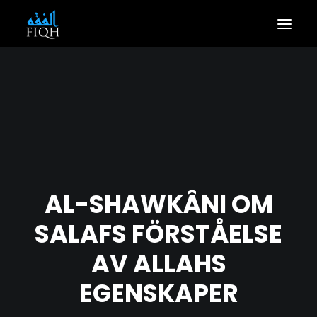
HEM
ARTIKLAR
BOKTIPS
OM OSS
KONTAKTA OSS
AL-SHAWKÂNI OM
SALAFS FÖRSTÅELSE
AV ALLAHS
EGENSKAPER