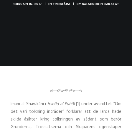
FEBRUARI 15, 2017
|
IN
TROSLÄRA
|
BY
SALAHUDDIN BARAKAT
﷽
Imam al-Shawkâni i
Irshâd al-Fuhûl
[1] under avsnittet ”Om
det vari tolkning inträder” förklarar att de lärda hade
skilda åsikter kring tolkningen av sådant som berör
Grunderna, Trossatserna och Skaparens egenskaper